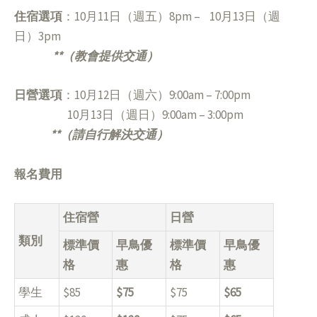
住宿選項
：10⽉11⽇（週五）8pm –
10⽉13⽇（週
日）3pm
**
（教會提供交通）
⽇營選項
：10⽉12⽇（週六）9:00am – 7:00pm
10⽉13⽇（週日）9:00am – 3:00pm
**
（請⾃⾏解決交通）
報名費用
住宿營
日營
類別
標準價
早鳥優
標準價
早鳥優
格
惠
格
惠
學生
$85
$75
$75
$65