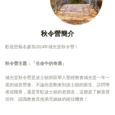
秋令營簡介
歡迎您報名參加2024年城光堂秋令營！
秋令營主題：「生命中的奇遇」
城光堂秋令營是波⼠頓郊區華⼈聖經教會
城光堂
⼀年⼀
度的福⾳營會。不論你是剛來到波⼠頓的新⽣、訪問學
者或職⻘，還是常駐波⼠頓的⽼朋友，這都是了解基督
信仰、認識教會其他弟兄姊妹的絕佳機會！