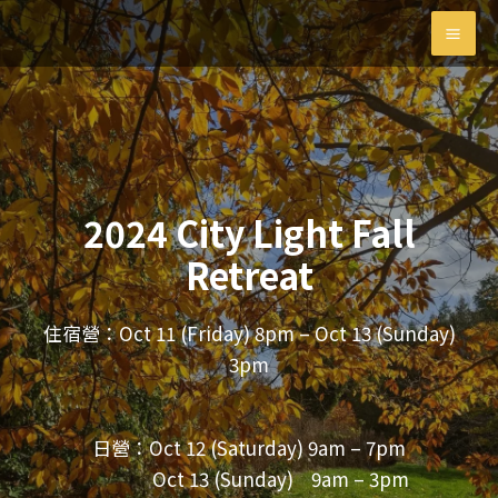
Skip
MAI
to
MEN
content
2024 City Light Fall
Retreat
住宿營：Oct 11 (Friday) 8pm –
Oct 13 (Sunday)
3pm
日營：Oct 12 (Saturday) 9am – 7pm
Oct 13 (Sunday) 9am – 3pm