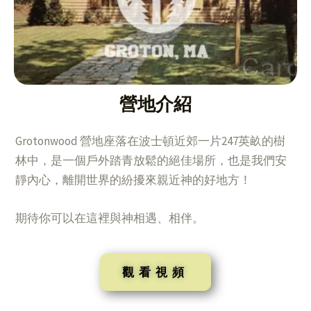
營地介紹
Grotonwood 營地座落在波⼠頓近郊⼀⽚247英畝的樹
林中，是⼀個⼾外踏⻘放鬆的絕佳場所，也是我們安
靜內⼼，離開世界的紛擾來親近神的好地⽅！
期待你可以在這裡與神相遇、相伴。
觀看視頻