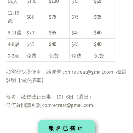
成人
$130
$120
$75
$65
12-18
$85
$75
$75
$65
歲
9-11歲
$70
$65
$45
$40
4-8歲
$45
$40
$45
$40
0-3歲
免費
免費
免費
免費
如需尋找搭便⾞，請聯繫 comretreat@gmail.com 標題
註明【週六搭⾞】
報名、繳費截⽌⽇期：10⽉6⽇（週日）
任何疑問請垂詢 comretreat@gmail.com
報名已截止