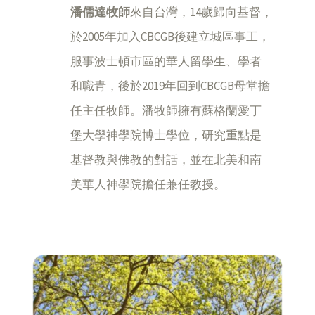
潘儒達牧師
來自台灣，14歲歸向基督，
於2005年加入CBCGB後建立城區事工，
服事波士頓市區的華人留學生、學者
和職青，後於2019年回到CBCGB母堂擔
任主任牧師。潘牧師擁有蘇格蘭愛丁
堡大學神學院博士學位，研究重點是
基督教與佛教的對話，並在北美和南
美華人神學院擔任兼任教授。