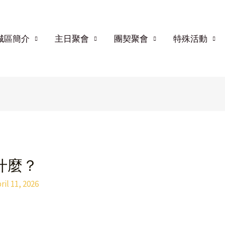
城區簡介
主日聚會
團契聚會
特殊活動
什麼？
ril 11, 2026