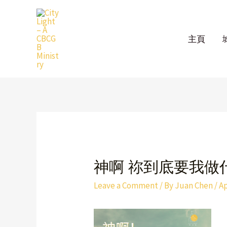
Skip
to
content
主頁
Post
navigation
神啊 祢到底要我做
Leave a Comment
/ By
Juan Chen
/
Ap