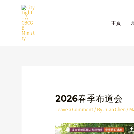
Skip
to
content
主頁
Post
navigation
2026春季布道会
Leave a Comment
/ By
Juan Chen
/
Ma