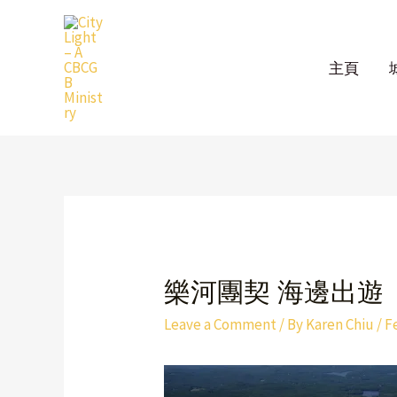
Skip
to
content
主頁
Post
navigation
樂河團契 海邊出遊
Leave a Comment
/ By
Karen Chiu
/
F