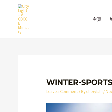
Skip
to
content
主頁
Post
navigation
WINTER-SPORTS
Leave a Comment
/ By
cherylshi
/
Nov